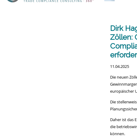
überspringe
Dirk Ha
Zöllen:
Complia
erforde
11.04.2025
Die neuen Zöll
Gewinnmargen,
europäischer U
Die stellenweis
Planungssicher
Daher ist das 
die betriebswi
können.