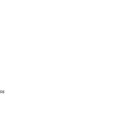
u
tig