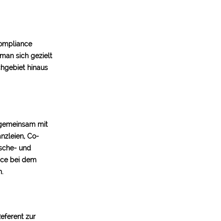
Compliance
man sich gezielt
chgebiet hinaus
 gemeinsam mit
nzleien, Co-
sche- und
nce bei dem
n.
eferent zur