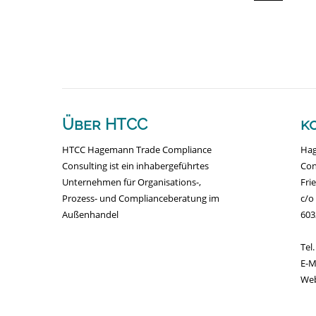
Über HTCC
k
HTCC Hagemann Trade Compliance
Hag
Consulting ist ein inhabergeführtes
Con
Unternehmen für Organisations-,
Fri
Prozess- und Complianceberatung im
c/o
Außenhandel
603
Tel
E-
We