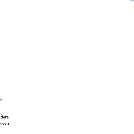
he
ndere
en zu