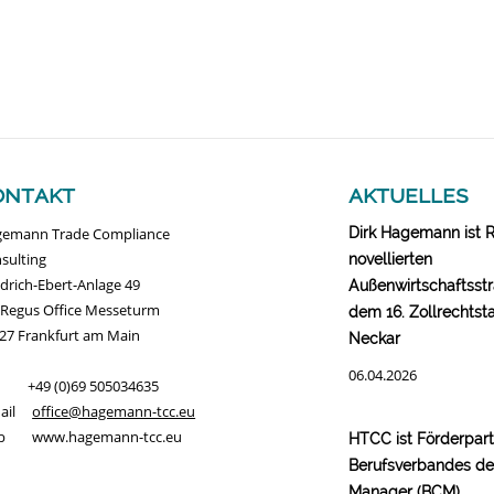
ontakt
aktuelles
emann Trade Compliance
Dirk Hagemann ist 
sulting
novellierten
edrich-Ebert-Anlage 49
Außenwirtschaftsstr
 Regus Office Messeturm
dem 16. Zollrechtst
27 Frankfurt am Main
Neckar
06.04.2026
. +49 (0)69 505034635
Mail
office@hagemann-tcc.eu
b www.hagemann-tcc.eu
HTCC ist Förderpar
Berufsverbandes d
Manager (BCM)