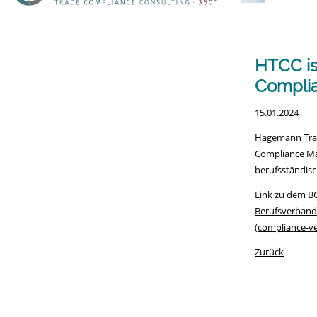
überspringe
HTCC is
Compli
15.01.2024
Hagemann Trad
Compliance Man
berufsständis
Link zu dem B
Berufsverband
(compliance-v
Zurück