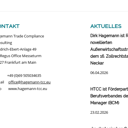
ontakt
aktuelles
emann Trade Compliance
Dirk Hagemann ist 
sulting
novellierten
edrich-Ebert-Anlage 49
Außenwirtschaftsstr
 Regus Office Messeturm
dem 16. Zollrechtst
27 Frankfurt am Main
Neckar
06.04.2026
. +49 (0)69 505034635
Mail
office@hagemann-tcc.eu
b www.hagemann-tcc.eu
HTCC ist Förderpar
Berufsverbandes d
Manager (BCM)
23.02.2026