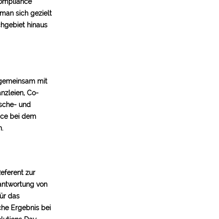
Compliance
man sich gezielt
chgebiet hinaus
 gemeinsam mit
nzleien, Co-
sche- und
nce bei dem
n.
eferent zur
antwortung von
ür das
che Ergebnis bei