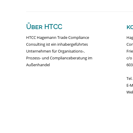
Über HTCC
k
HTCC Hagemann Trade Compliance
Hag
Consulting ist ein inhabergeführtes
Con
Unternehmen für Organisations-,
Fri
Prozess- und Complianceberatung im
c/o
Außenhandel
603
Tel
E-
We