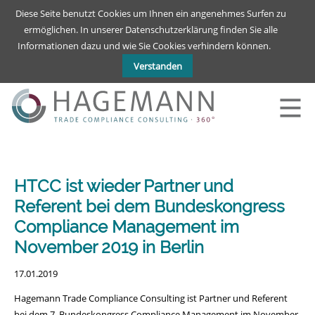
Deutsch
English
Diese Seite benutzt Cookies um Ihnen ein angenehmes Surfen zu
ermöglichen. In unserer Datenschutzerklärung finden Sie alle
Informationen dazu und wie Sie Cookies verhindern können.
Verstanden
HTCC ist wieder Partner und
Referent bei dem Bundeskongress
Compliance Management im
November 2019 in Berlin
17.01.2019
Hagemann Trade Compliance Consulting ist Partner und Referent
bei dem 7. Bundeskongress Compliance Management im November