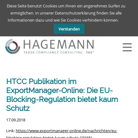
Deutsch
English
Diese Seite benutzt Cookies um Ihnen ein angenehmes Surfen zu
ermöglichen. In unserer Datenschutzerklärung finden Sie alle
Informationen dazu und wie Sie Cookies verhindern können.
Verstanden
HTCC Publikation im
ExportManager-Online: Die EU-
Blocking-Regulation bietet kaum
Schutz
17.09.2018
Link:
https://www.exportmanager-online.de/nachrichten/eu-
blocking-regulation-bietet-kaum-schutz-10168/