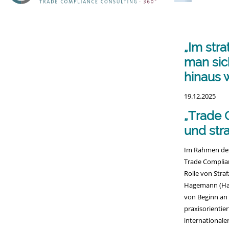
überspringe
„Im str
man sic
hinaus 
19.12.2025
„Trade 
und st
Im Rahmen des
Trade Complian
Rolle von Stra
Hagemann (Hag
von Beginn an 
praxisorientie
internationale