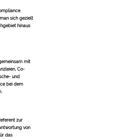
Compliance
man sich gezielt
chgebiet hinaus
 gemeinsam mit
nzleien, Co-
sche- und
nce bei dem
n.
eferent zur
antwortung von
ür das