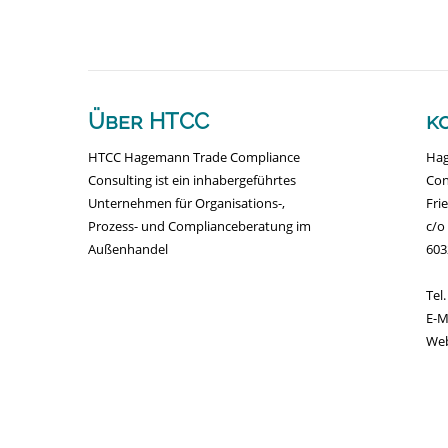
Über HTCC
k
HTCC Hagemann Trade Compliance
Hag
Consulting ist ein inhabergeführtes
Con
Unternehmen für Organisations-,
Fri
Prozess- und Complianceberatung im
c/o
Außenhandel
603
Tel
E-
We