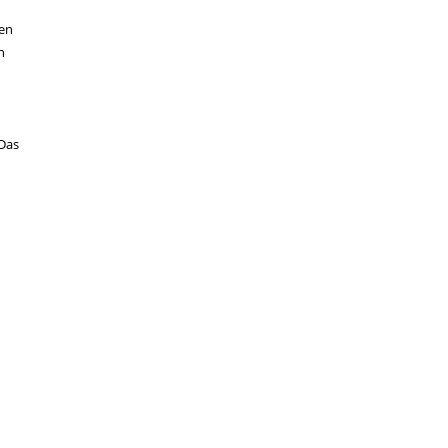
len
n
 Das