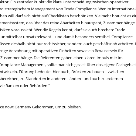
tor. Ein zentraler Punkt: die klare Unterscheidung zwischen operativer
nd strategischem Management von Trade Compliance. Wer im internationa
hen will, darf sich nicht auf Checklisten beschränken. Vielmehr braucht es ei
ementsystem, das über das reine Abarbeiten hinausgeht, Zusammenhänge
isiken voraussieht. Wer die Regeln kennt, darf sie auch brechen: Trade
 unmittelbar umsatzrelevant – und damit besonders sensibel. Compliance-
ssen deshalb nicht nur rechtssicher, sondern auch geschäftsnah arbeiten.
 enge Verzahnung mit operativen Einheiten sowie ein Bewusstsein für
e Zusammenhänge. Die Referenten gaben einen klaren Impuls mit: Im
Compliance Management, sollte man sich gezielt über das eigene Fachgebiet
ntwickeln. Führung bedeutet hier auch, Brücken zu bauen – zwischen
ereichen, zu Standorten in anderen Ländern und auch zu externen
wie Banken oder Behörden.“
ce now! Germany Gekommen, um zu bleiben.