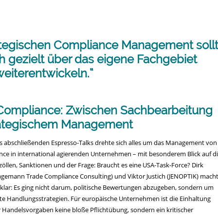
n
ategischen Compliance Management soll
h gezielt über das eigene Fachgebiet
weiterentwickeln.“
Compliance: Zwischen Sachbearbeitung
rategischem Management
 abschließenden Espresso-Talks drehte sich alles um das Management von
ce in international agierenden Unternehmen – mit besonderem Blick auf d
fzöllen, Sanktionen und der Frage: Braucht es eine USA-Task-Force? Dirk
emann Trade Compliance Consulting) und Viktor Justich (JENOPTIK) mach
klar: Es ging nicht darum, politische Bewertungen abzugeben, sondern um
rte Handlungsstrategien. Für europäische Unternehmen ist die Einhaltung
r Handelsvorgaben keine bloße Pflichtübung, sondern ein kritischer