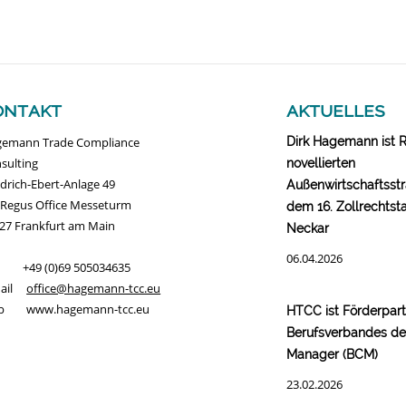
ontakt
aktuelles
emann Trade Compliance
Dirk Hagemann ist 
sulting
novellierten
edrich-Ebert-Anlage 49
Außenwirtschaftsstr
 Regus Office Messeturm
dem 16. Zollrechtst
27 Frankfurt am Main
Neckar
06.04.2026
. +49 (0)69 505034635
Mail
office@hagemann-tcc.eu
b www.hagemann-tcc.eu
HTCC ist Förderpar
Berufsverbandes d
Manager (BCM)
23.02.2026