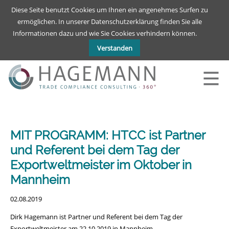
Deutsch
English
Diese Seite benutzt Cookies um Ihnen ein angenehmes Surfen zu
ermöglichen. In unserer Datenschutzerklärung finden Sie alle
Informationen dazu und wie Sie Cookies verhindern können.
Verstanden
MIT PROGRAMM: HTCC ist Partner
und Referent bei dem Tag der
Exportweltmeister im Oktober in
Mannheim
02.08.2019
Dirk Hagemann ist Partner und Referent bei dem Tag der
Exportweltmeister am 22.10.2019 in Mannheim.