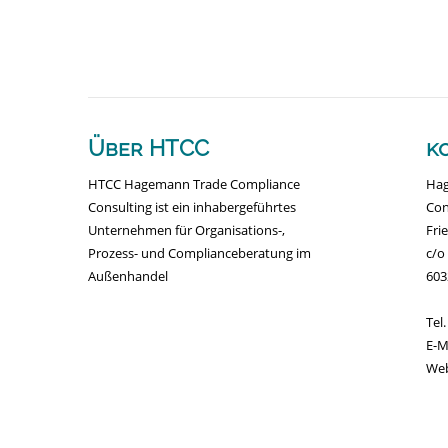
Über HTCC
k
HTCC Hagemann Trade Compliance
Hag
Consulting ist ein inhabergeführtes
Con
Unternehmen für Organisations-,
Fri
Prozess- und Complianceberatung im
c/o
Außenhandel
603
Tel
E-
We