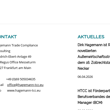
ontakt
aktuelles
emann Trade Compliance
Dirk Hagemann ist 
sulting
novellierten
edrich-Ebert-Anlage 49
Außenwirtschaftsstr
 Regus Office Messeturm
dem 16. Zollrechtst
27 Frankfurt am Main
Neckar
06.04.2026
. +49 (0)69 505034635
Mail
office@hagemann-tcc.eu
b www.hagemann-tcc.eu
HTCC ist Förderpar
Berufsverbandes d
Manager (BCM)