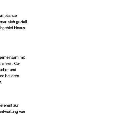
Compliance
man sich gezielt
chgebiet hinaus
 gemeinsam mit
nzleien, Co-
sche- und
nce bei dem
n.
eferent zur
antwortung von