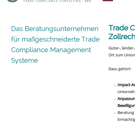
überspringe
Trade C
Das Beratungsunternehmen
Zollrech
für maßgeschneiderte Trade
Güter-, länder
Compliance Management
Ort zum Unions
Systeme
Dazu gehört:
Impact-An
Unterne
Anpassu
Bewilligu
Beratung 
Ermächtig